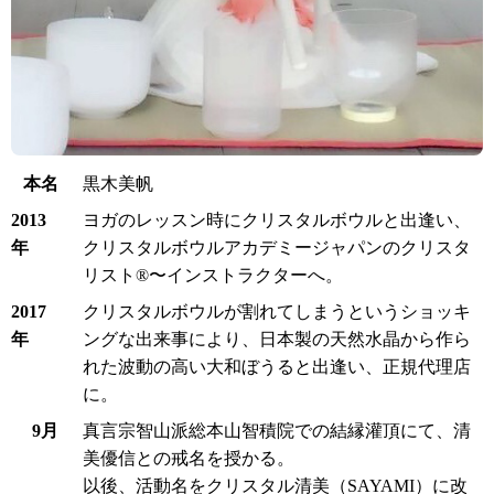
本名
黒木美帆
2013
ヨガのレッスン時にクリスタルボウルと出逢い、
年
クリスタルボウルアカデミージャパンのクリスタ
リスト®︎〜インストラクターへ。
2017
クリスタルボウルが割れてしまうというショッキ
年
ングな出来事により、日本製の天然水晶から作ら
れた波動の高い大和ぼうると出逢い、正規代理店
に。
9月
真言宗智山派総本山智積院での結縁灌頂にて、清
美優信との戒名を授かる。
以後、活動名をクリスタル清美（SAYAMI）に改